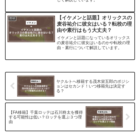
【イケメンと話題】オリックスの
野球
麦谷祐介に彼女はいる？転校の理
由や素行はもう大丈夫？
イケメンと話題になっているオリックス
の麦谷祐介に彼女はいるのかや転校の理
由・素行について解説しています。
ヤクルトへ移籍する茂木栄五郎のポジシ
ョンはセカンド！いつ移籍先は決定す
る？
【FA移籍】千葉ロッテは石川柊太を獲得
する可能性は低い？ロッテを選ぶ３つ理
由