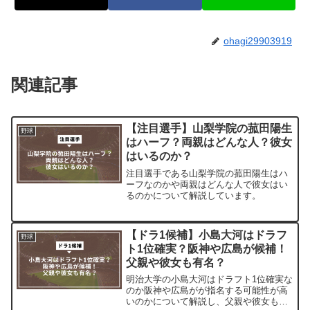
ohagi29903919
関連記事
【注目選手】山梨学院の菰田陽生
野球
はハーフ？両親はどんな人？彼女
はいるのか？
注目選手である山梨学院の菰田陽生はハ
ーフなのかや両親はどんな人で彼女はい
るのかについて解説しています。
【ドラ1候補】小島大河はドラフ
野球
ト1位確実？阪神や広島が候補！
父親や彼女も有名？
明治大学の小島大河はドラフト1位確実な
のか阪神や広島がが指名する可能性が高
いのかについて解説し、父親や彼女も有