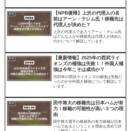
名か調査しました。
【NPB復帰】上沢の代理人の名
野球
前はアーン・テレム氏！移籍先は
代理人が決めた？
上沢の代理人であろうアーン・テレム氏
はどんな人かや移籍先は代理人が決めた
のかについて解説しています。
【最新情報】2025年の西武ライ
野球
オンズの補強は失敗！！外国人補
強は今年こそは成功か？
2025年の西武ライオンズの補強は失敗だ
ったのかや外国人補強について解説して
います。
田中将大の移籍先は日本ハムが有
野球
力！移籍の可能性が高い３つの理
由
田中将大選手の移籍先の有力候補が日本
ハムであるということを理由も含めて詳
しく解説しています。