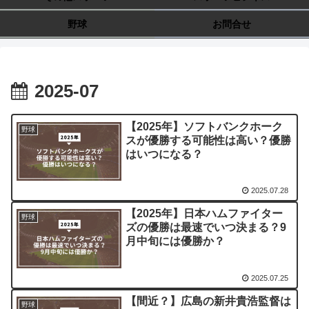
野球
お問合せ
2025-07
【2025年】ソフトバンクホーク
野球
スが優勝する可能性は高い？優勝
はいつになる？
2025.07.28
【2025年】日本ハムファイター
野球
ズの優勝は最速でいつ決まる？9
月中旬には優勝か？
2025.07.25
【間近？】広島の新井貴浩監督は
野球