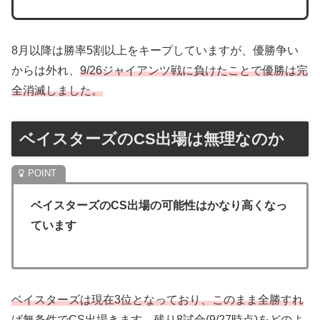
8月以降は勝率5割以上をキープしていますが、優勝争い
からは外れ、
9/26ジャイアンツ戦に負けたことで優勝は完
全消滅しました。
ベイスターズのCS出場は無理なのか
ベイスターズのCS出場の可能性はかなり高くなっ
ています
ベイスターズは現在3位となっており、このまま全勝すれ
ば無条件でCS出場きます。
残り8試合(9/27時点)をどのよ