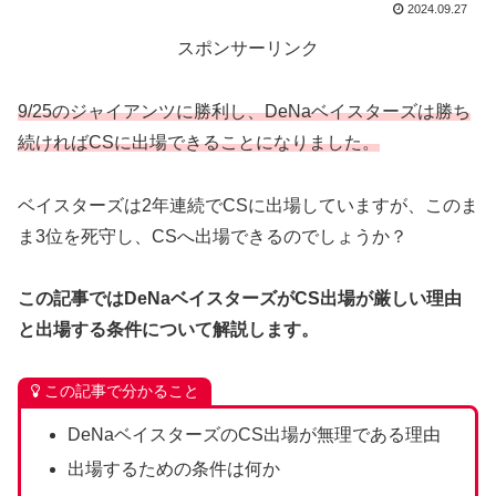
2024.09.27
スポンサーリンク
9/25のジャイアンツに勝利し、DeNaベイスターズは勝ち
続ければCSに出場できることになりました。
ベイスターズは2年連続でCSに出場していますが、このま
ま3位を死守し、CSへ出場できるのでしょうか？
この記事ではDeNaベイスターズがCS出場が厳しい理由
と出場する条件について解説します。
この記事で分かること
DeNaベイスターズのCS出場が無理である理由
出場するための条件は何か