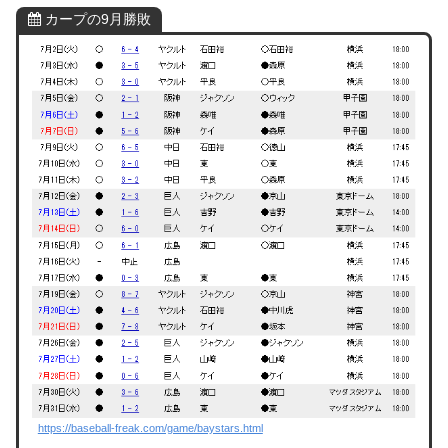
カープの9月勝敗
https://baseball-freak.com/game/baystars.html