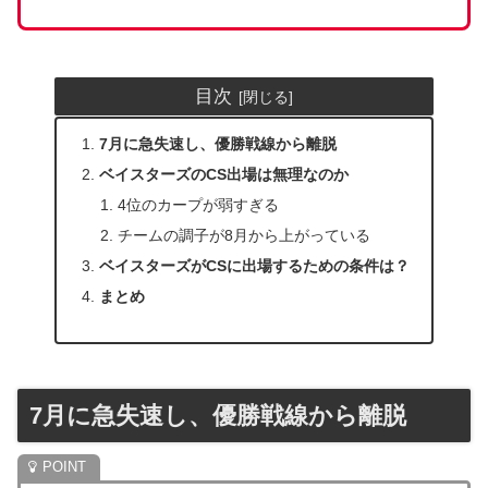
目次
7月に急失速し、優勝戦線から離脱
ベイスターズのCS出場は無理なのか
4位のカープが弱すぎる
チームの調子が8月から上がっている
ベイスターズがCSに出場するための条件は？
まとめ
7月に急失速し、優勝戦線から離脱