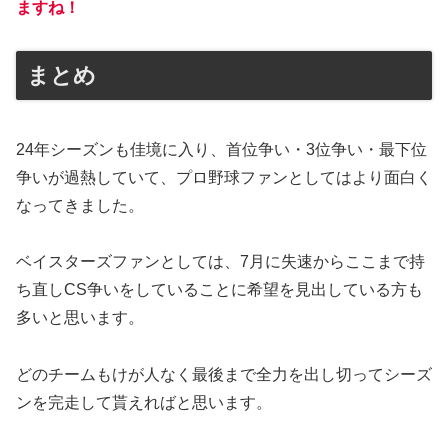
ますね！
まとめ
24年シーズンも佳境に入り、首位争い・3位争い・最下位
争いが過熱していて、プロ野球ファンとしてはより面白く
なってきました。
ベイスターズファンとしては、7月に失速からここまで持
ち直しCS争いをしていることに希望を見出している方も
多いと思います。
どのチームもけが人なく最後まで全力を出し切ってシーズ
ンを完走して貰えればと思います。