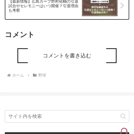
【最新情報】広島カープ野村祐輔の引退
試合やセレモニーはいつ開催？引退理由
も考察
コメント
コメントを書き込む
ホーム
野球