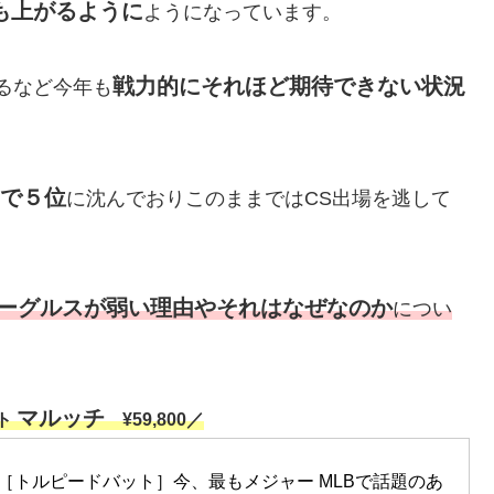
も上がるように
ようになっています。
戦力的にそれほど期待できない状況
するなど今年も
差で５位
に沈んでおりこのままではCS出場を逃して
イーグルスが弱い理由やそれはなぜなのか
につい
マルッチ
ト
¥59,800／
 Bat［トルピードバット］今、最もメジャー MLBで話題のあ