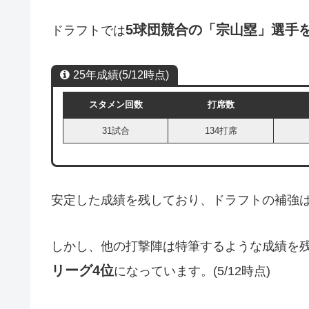
5球団競合の「宗山塁」選手
ドラフトでは
25年成績(5/12時点)
スタメン回数
打席数
31試合
134打席
安定した成績を残しており、ドラフトの補強
しかし、他の打撃陣は特筆するような成績を
リーグ4位
になっています。(5/12時点)