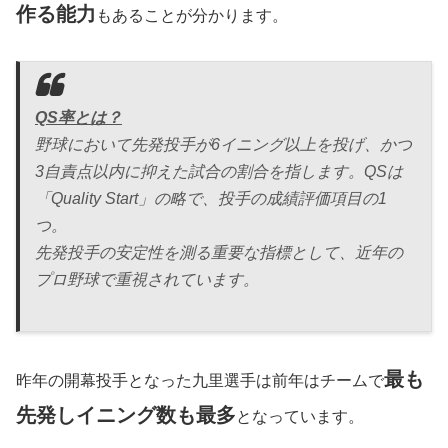
作る能力
もあることが分かります。
QS率とは？
野球において先発投手が6イニング以上を投げ、かつ
3自責点以内に抑えた試合の割合を指します。QSは
「Quality Start」の略で、投手の成績評価項目の1
つ。
先発投手の安定性を測る重要な指標として、近年の
プロ野球で重視されています。
最も
昨年の開幕投手となった九里選手は前年はチームで
先発しイニング数も最多
となっています。