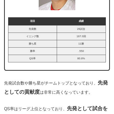
項目
成績
先発数
26試合
イニング数
167.0回
勝ち星
11勝
勝率
.550
QS率
80.8%
先発
先発試合数や勝ち星がチームトップとなっており、
としての貢献度
は非常に高くなっています。
先発として試合を
QS率はリーグ上位となっており、