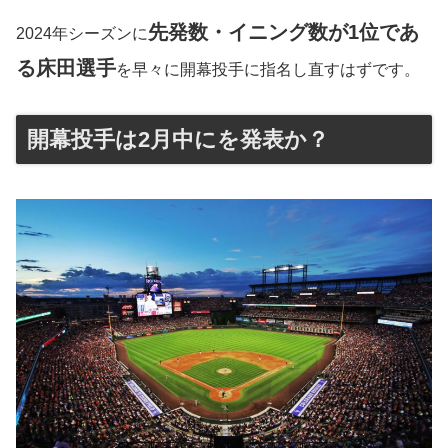
先発数・イニング数が1位であ
2024年シーズンに
る床田選手
を早々に開幕投手に指名し直すはずです。
開幕投手は2月中にを発表か？