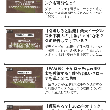
ンクも可能性は？
ダヤン・ビシエド選手がこのまま引退と
なるのかや獲得球団が現れるのかについ
て解説しています。
【引退しろと話題】楽天イーグル
野球
ス田中将大の引退はいつになる？
引退勧告も受けている？
楽天イーグルスの田中選手の引退につい
て考察しました。SNS上で「引退しろ」
と多くの批判を受けた田中選手の去就は
どうなるでしょうか。
【FA移籍】千葉ロッテは石川柊
野球
太を獲得する可能性は低い？ロッ
テを選ぶ３つ理由
千葉ロッテが石川柊太選手をを獲得する
可能性やロッテを選ぶ３つ理由について
詳しく解説しています。
【優勝ある？】2025年オリック
野球