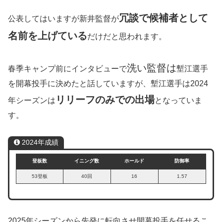
冗談で候補者として
公表してはいますが新井監督が
名前を上げている
だけだと思われます。
洗い監督は
春季キャンプ前にインタビューで
塹江選手
を開幕投手に決めたと話していますが、塹江選手は2024
リリーフのみでの出場
年シーズンは
となっていま
す。
2024年成績
登板数
イニング数
ホールド
防御率
53登板
40回
16
1.57
2025年シーズンから先発に転向させ開幕投手を任せるこ