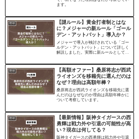
ます。
【謎ルール】黄金打者制とはな
野球
に？メジャーの新ルール「ゴール
デン・アットバット」導入か？
メジャーで導入が検討されている「ゴー
ルデン・アットバット」について詳しく
解説しました。実際に新ルールとして導
入はされるのでしょうか。
【高額オファー】桑原将志が西武
野球
ライオンズを移籍先に選んだのは
なぜ？理由は高額年棒？
桑原将志が西武ライオンズを移籍先に選
んだのはなぜなのか理由は高額年棒かに
ついて考察しています。
【最新情報】阪神タイガースの西
野球
勇輝は戦力外や引退の可能性が高
い？現在は何してる？
阪神タイガースの西勇輝は戦力外や引退