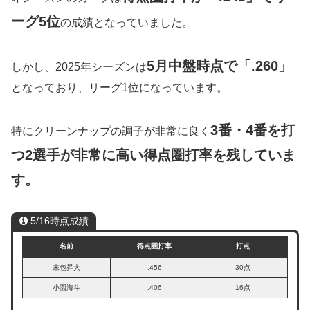
ーグ5位
の成績となっていました。
5月中盤時点で「.260」
しかし、2025年シーズンは
となっており、リーグ1位になっています。
3番・4番を打
特にクリーンナップの調子が非常に良く
つ2選手が非常に高い得点圏打率を残していま
す。
5/16時点成績
名前
得点圏打率
打点
末包昇大
.456
30点
小園海斗
.406
16点