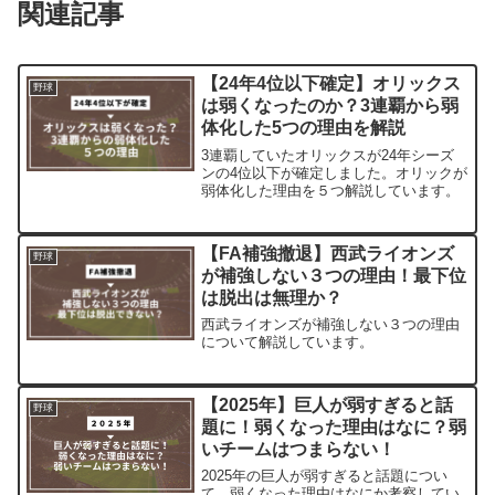
関連記事
【24年4位以下確定】オリックス
野球
は弱くなったのか？3連覇から弱
体化した5つの理由を解説
3連覇していたオリックスが24年シーズ
ンの4位以下が確定しました。オリックが
弱体化した理由を５つ解説しています。
【FA補強撤退】西武ライオンズ
野球
が補強しない３つの理由！最下位
は脱出は無理か？
西武ライオンズが補強しない３つの理由
について解説しています。
【2025年】巨人が弱すぎると話
野球
題に！弱くなった理由はなに？弱
いチームはつまらない！
2025年の巨人が弱すぎると話題につい
て、弱くなった理由はなにか考察してい