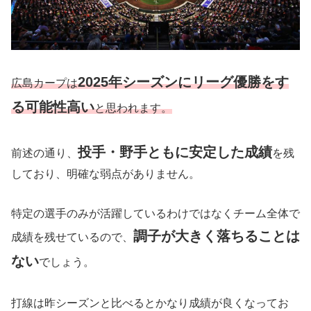
2025年シーズンにリーグ優勝をす
広島カープは
る可能性高い
と思われます。
投手・野手ともに安定した成績
前述の通り、
を残
しており、明確な弱点がありません。
特定の選手のみが活躍しているわけではなくチーム全体で
調子が大きく落ちることは
成績を残せているので、
ない
でしょう。
打線は昨シーズンと比べるとかなり成績が良くなってお