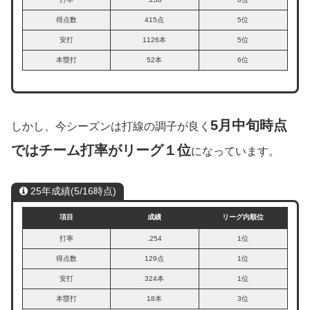
得点数
415点
5位
安打
1126本
5位
本塁打
52本
6位
5月中旬時点
しかし、今シーズンは打線の調子が良く
ではチーム打率がリーグ１位
になっています。
25年成績(5/16時点)
項目
成績
リーグ内順位
打率
.254
1位
得点数
129点
1位
安打
324本
1位
本塁打
18本
3位