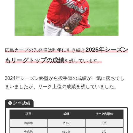
2025年シーズン
広島カープの先発陣は昨年に引き続き
もリーグトップの成績
を残しています。
2024年シーズン終盤から投手陣の成績が一気に落ちてし
まいましたが、リーグ上位の成績を残していました。
24年成績
項目
成績
リーグ内順位
防御率
2.62
3位
失点数
419点
2位