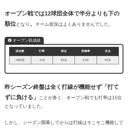
オープン戦では12球団全体で半分よりも下の
順位
、
となり
チーム状況はよくありませんでした。
オープン戦成績
試合数
打率
得点
防御率
失点
18試合
.218
34点
3.00
54点
昨シーズン終盤は全く打線が機能せず「打て
ずに負ける」
ことが多く、オープン戦でも打率は11位
となっていました。
しかし、シーズン開幕してからは打線はそこそこ機能して