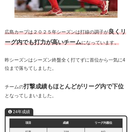
良くリ
広島カープは２０２５年シーズンは打線の調子が
ーグ内でも打力が高いチーム
になっています。
昨シーズンはシーズン終盤全く打てずに首位から一気に4
位まで落ちてしました。
打撃成績もほとんどがリーグ内で下位
チームの
となってしまいました。
24年成績
項目
成績
リーグ内順位
打率
.238
6位