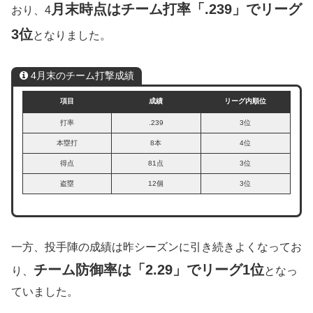
月末時点はチーム打率「.239」でリーグ
おり、4
3位
となりました。
4月末のチーム打撃成績
項目
成績
リーグ内順位
打率
.239
3位
本塁打
8本
4位
得点
81点
3位
盗塁
12個
3位
一方、投手陣の成績は昨シーズンに引き続きよくなってお
チーム防御率は「2.29」でリーグ1位
り、
となっ
ていました。