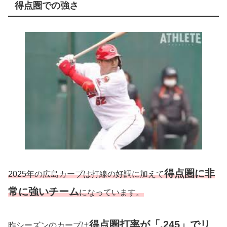
得点圏での強さ
得点圏に非
2025年の広島カープは打線の好調に加えて
常に強いチーム
になっています。
得点圏打率が「.245」でリ
昨シーズンのカープは