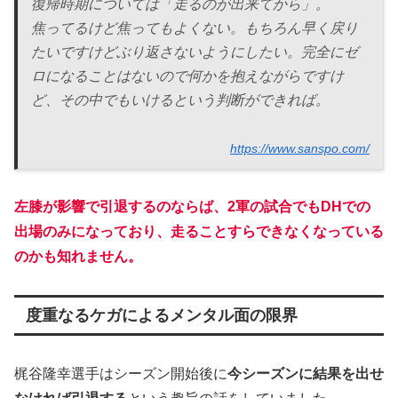
復帰時期については「走るのが出来てから」。
焦ってるけど焦ってもよくない。もちろん早く戻り
たいですけどぶり返さないようにしたい。完全にゼ
ロになることはないので何かを抱えながらですけ
ど、その中でもいけるという判断ができれば。
https://www.sanspo.com/
左膝が影響で引退するのならば、
2軍の
試合
でも
DH
での
出場
のみに
なっており
、
走ることすらできなくなっている
のかも知れません。
度重なるケガによるメンタル面の限界
梶谷隆幸選手はシーズン開始後に
今シーズンに結果を出せ