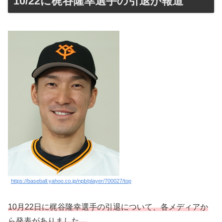
10/22に梶谷隆幸選手の引退が報道
https://baseball.yahoo.co.jp/npb/player/700027/top
10月22日に梶谷隆幸選手の引退について、各メディアか
ら発表がありました。