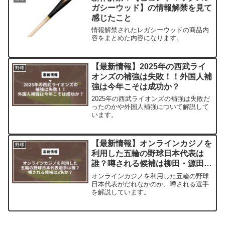
ガシーウッド】の情報解禁を見て
感じたこと
情報解禁されたレガシーウッドの商品内
容をまとめた内容になります。
【最新情報】2025年の西武ライ
野球
オンズの補強は失敗！！外国人補
強は今年こそは成功か？
2025年の西武ライオンズの補強は失敗だ
ったのかや外国人補強について解説して
います。
【最新情報】オンラインカジノを
野球
利用した五輪の野球日本代表は
誰？噂される候補は柳田・源田・
菊池？
オンラインカジノを利用した五輪の野球
日本代表がだれなかのか、噂される選手
を解説しています。