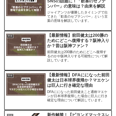
SNSの話題に！「歓喜のセプテ
ンバー」の意味は？由来を解説
ジャイアンツが優勝したタイミングで出
てきた「歓喜のセプテンバー」という言
葉の意味を解説しています。
【最新情報】前田健太は200勝の
野球
ためにどこへ復帰する？阪神入り
か？昔は阪神ファン？
前田健太は200勝のためにどこへ復帰す
るのかや阪神入りする可能性について解
説しています。
【最新情報】DFAにになった前田
野球
健太は日本球界復帰か？マエケン
は巨人に行き確定な理由
DFAにになった前田健太こと通称マエケ
ンが日本球界復帰した場合に巨人に行き
確定な理由について解説しています。
新作解禁！【ビヨンドマックスレ
野球