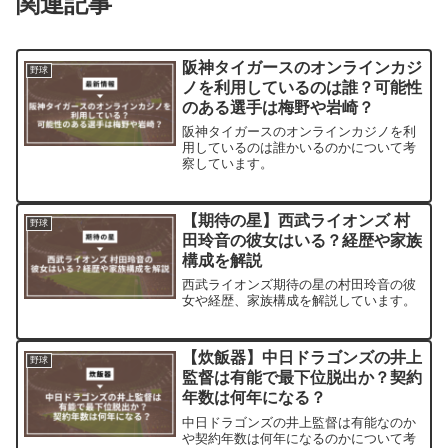
関連記事
阪神タイガースのオンラインカジ
野球
ノを利用しているのは誰？可能性
のある選手は梅野や岩崎？
阪神タイガースのオンラインカジノを利
用しているのは誰かいるのかについて考
察しています。
【期待の星】西武ライオンズ 村
野球
田玲音の彼女はいる？経歴や家族
構成を解説
西武ライオンズ期待の星の村田玲音の彼
女や経歴、家族構成を解説しています。
【炊飯器】中日ドラゴンズの井上
野球
監督は有能で最下位脱出か？契約
年数は何年になる？
中日ドラゴンズの井上監督は有能なのか
や契約年数は何年になるのかについて考