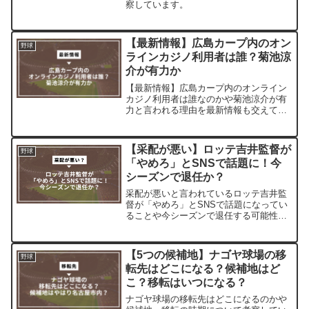
察しています。
【最新情報】広島カープ内のオン
野球
ラインカジノ利用者は誰？菊池涼
介が有力か
【最新情報】広島カープ内のオンライン
カジノ利用者は誰なのかや菊池涼介が有
力と言われる理由を最新情報も交えて解
説しています
【采配が悪い】ロッテ吉井監督が
野球
「やめろ」とSNSで話題に！今
シーズンで退任か？
采配が悪いと言われているロッテ吉井監
督が「やめろ」とSNSで話題になってい
ることや今シーズンで退任する可能性を
解説しています。
【5つの候補地】ナゴヤ球場の移
野球
転先はどこになる？候補地はど
こ？移転はいつになる？
ナゴヤ球場の移転先はどこになるのかや