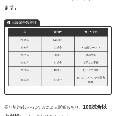
ます。
出場試合数推移
年
試合数
負ったケガ
2019年
146試合
–
2020年
52試合
※短縮シーズン
2021年
58試合
腰の手術
2022年
47試合
右手首の手術
2023年
43試合
けい骨の骨折
左ハムストリングの部分
2024年
57試合
断裂
100試合以
長期契約後からはケガによる影響もあり、