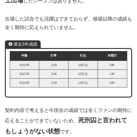
上出場
したシーズンはありません。
出場した試合でも活躍はできておらず、移籍以降の成績も
全く期待に応えられていません。
過去3年成績
年数
打率
打点
本塁打
2022年
.229
24打点
5本
2023年
.236
22打点
2本
2024年
.218
14打点
0本
契約内容で考えると今現在の成績では全くファンの期待に
死刑囚と言われて
応えることができていないため、
もしょうがない状態
です。