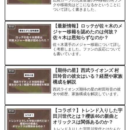
広島カープの九里亜蓮のFA移籍の何ラン
クや移籍先はどこになるかということに
ついて詳しく書きました、
【最新情報】ロッテが佐々木のメ
野球
ジャー移籍を認めたのは何故？
佐々木は恩知らずなのか？
佐々木選手のメジャー移籍について詳し
く考察しました。ファンの反応について
も書いています。
【期待の星】西武ライオンズ 村
野球
田玲音の彼女はいる？経歴や家族
構成を解説
西武ライオンズ期待の星の村田玲音の彼
女や経歴、家族構成を解説しています。
【コラボ？】トレンド入りした宇
野球
田川世代とは？櫻坂46の新曲と
オリックスは関係あるのか？
トレンド入りした宇田川世代とはなんな