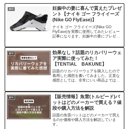
妊娠中の妻に喜んで貰えたプレゼ
趣味
ント【ナイキ ゴー フライイーズ
(Nike GO FlyEase)】
ナイキ ゴー フライイーズ(Nike GO
FlyEase)を実際に使用してみたレビュー
記事になります。妊娠中の妻にプレゼン
トし、喜んで貰えたので皆さんも是非利
用してください。
効果なし？話題のリカバリーウェ
趣味
ア実際に使ってみた！
【TENTIAL BAKUNE】
話題のリカバリーウェアを購入したので
着用した感想を書いてみました。正直な
感想としては、非常にいい商品よではあ
ると思います！
【販売情報】魚雷(トルピード)バ
趣味
ットはどのメーカーで買える？値
段や購入方法を解説
話題の魚雷バットはどのメーカーで買え
るのか価格や購入方法を解説していま
す。