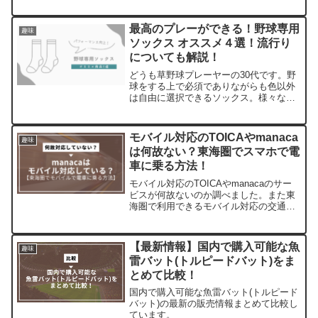
最高のプレーができる！野球専用
趣味
ソックス オススメ４選！流行り
についても解説！
どうも草野球プレーヤーの30代です。野
球をする上で必須でありながらも色以外
は自由に選択できるソックス。様々な商
品がでているので、どれがいいか分から
ない人は多くいると思います。特に最近
は野球専用の高機能ソックスも登場して
モバイル対応のTOICAやmanaca
趣味
おり、「どれがいいのか...
は何故ない？東海圏でスマホで電
車に乗る方法！
モバイル対応のTOICAやmanacaのサー
ビスが何故ないのか調べました。また東
海圏で利用できるモバイル対応の交通系
ICについてもまとめています。
【最新情報】国内で購入可能な魚
趣味
雷バット(トルピードバット)をま
とめて比較！
国内で購入可能な魚雷バット(トルピード
バット)の最新の販売情報まとめて比較し
ています。