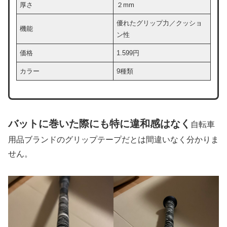
厚さ
２mm
優れたグリップ力／クッショ
機能
ン性
価格
1.599円
カラー
9種類
バットに巻いた際にも特に違和感はなく
自転車
用品ブランドのグリップテープだとは間違いなく分かりま
せん。