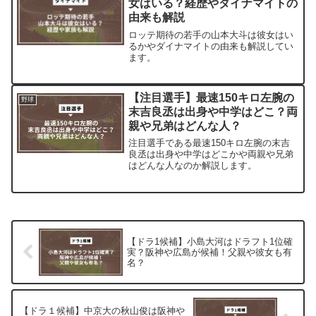
女はいる？経歴やダイナマイトの
由来も解説
ロッテ期待の若手の山本大斗は彼女はい
るかやダイナマイトの由来も解説してい
ます。
【注目選手】最速150キロ左腕の
野球
末吉良丞は出身や中学はどこ？両
親や兄弟はどんな人？
注目選手である最速150キロ左腕の末吉
良丞は出身や中学はどこかや両親や兄弟
はどんな人なのか解説します。
【ドラ1候補】小島大河はドラフト1位確
実？阪神や広島が候補！父親や彼女も有
名？
【ドラ１候補】中京大の秋山俊は阪神や