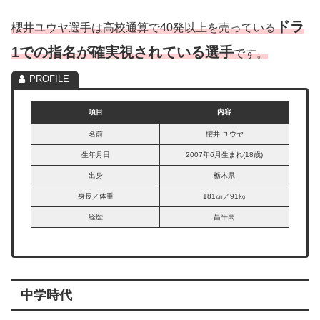
ドラ
櫻井ユウヤ選手は高校通算で40発以上を売っている
1での指名が確実視されている
選手
です。
項目
内容
名前
櫻井 ユウヤ
生年月日
2007年6月生まれ(18歳)
出身
栃木県
身長／体重
181㎝／91㎏
経歴
昌平高
中学時代