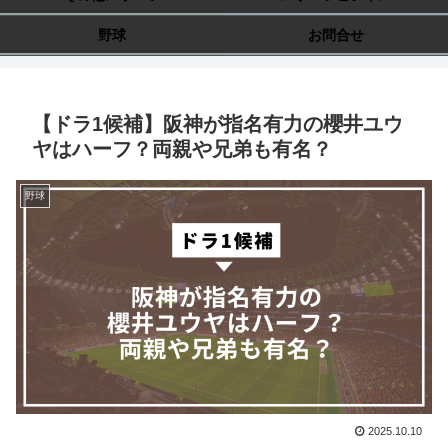
野球
お問合せ
【ドラ1候補】阪神が指名有力の櫻井ユウ
ヤはハーフ？両親や兄弟も有名？
野球
2025.10.10